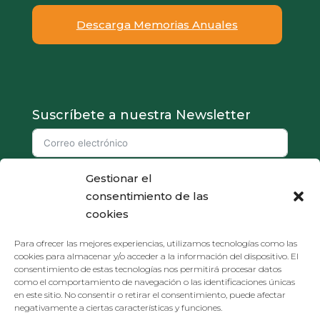
Descarga Memorias Anuales
Suscríbete a nuestra Newsletter
Gestionar el
Doy mi consentimiento para que aproedi.org almacene mi correo
consentimiento de las
electrónico para que puedan responder a mi consulta.
cookies
Suscribirse
Para ofrecer las mejores experiencias, utilizamos tecnologías como las
cookies para almacenar y/o acceder a la información del dispositivo. El
consentimiento de estas tecnologías nos permitirá procesar datos
como el comportamiento de navegación o las identificaciones únicas
Política de Privacidad
en este sitio. No consentir o retirar el consentimiento, puede afectar
negativamente a ciertas características y funciones.
Política de Cookies