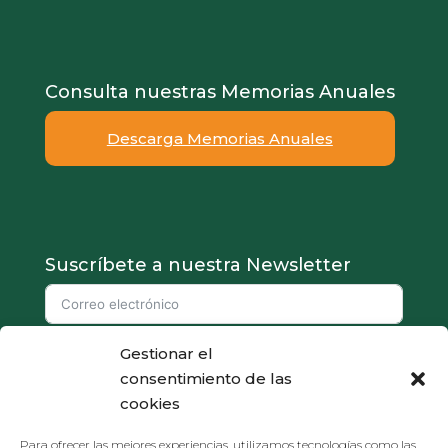
Consulta nuestras Memorias Anuales
Descarga Memorias Anuales
Suscríbete a nuestra Newsletter
Gestionar el
Doy mi consentimiento para que aproedi.org almacene mi correo
consentimiento de las
electrónico para que puedan responder a mi consulta.
cookies
Suscribirse
Para ofrecer las mejores experiencias, utilizamos tecnologías como las