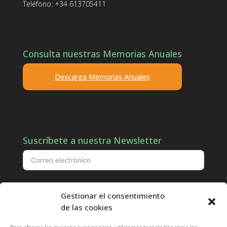
Teléfono: +34 613705411
Consulta nuestras Memorias Anuales
Descarga Memorias Anuales
Suscríbete a nuestra Newsletter
Doy mi consentimiento para que aproedi.org almacene mi correo
Gestionar el consentimiento
electrónico para que puedan responder a mi consulta.
de las cookies
Suscribirse