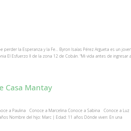
 perder la Esperanza y la Fe… Byron Isaías Pérez Argueta es un jove
ia El Esfuerzo II de la zona 12 de Cobán. “Mi vida antes de ingresar 
de Casa Mantay
onoce a Paulina Conoce a Marcelina Conoce a Sabina Conoce a Luz
 años Nombre del hijo: Marc | Edad: 11 años Dónde viven: En una
.