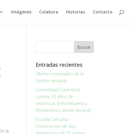
Imágenes
Colabora
Historias
Contacto
Entradas recientes
s
Últimas novedades de la
,
Familia Hetauda
Comunidad Esperanza
cumple 20 años de
existencia. ¡Enhorabuena y
felicitaciones desde Aproedi!
Escuela Sansana:
Construcción de dos
En la
dormitorios de 30 camas