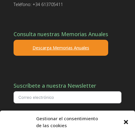
Teléfono: +34 613705411
Consulta nuestras Memorias Anuales
Descarga Memorias Anuales
Suscríbete a nuestra Newsletter
Doy mi consentimiento para que aproedi.org almacene mi correo
Gestionar el consentimiento
electrónico para que puedan responder a mi consulta.
de las cookies